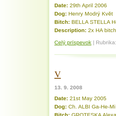
Date:
29th April 2006
Dog:
Henry Modrý Květ
Bitch:
BELLA STELLA Ho
Description:
2x HA bitch
Celý príspevok
|
Rubrika
V
13. 9. 2008
Date:
21st May 2005
Dog:
Ch. ALBI Ga-He-Mi
Bitch:
GROTESKA Alexa 