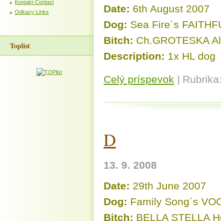
Kontakt-Contact
Date:
6th August 2007
Odkazy-Links
Dog:
Sea Fire´s FAITH
Bitch:
Ch.GROTESKA Ale
Toplist
Description:
1x HL dog
Celý príspevok
|
Rubrika
D
13. 9. 2008
Date:
29th June 2007
Dog:
Family Song´s V
Bitch:
BELLA STELLA Ho