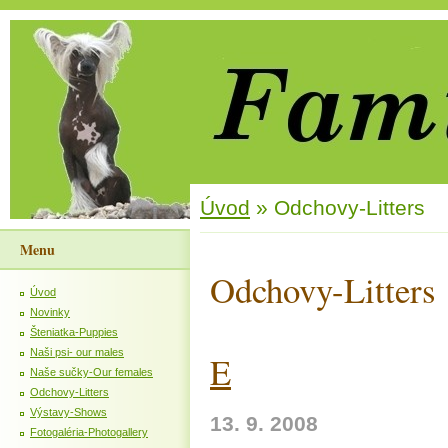
Úvod
»
Odchovy-Litters
Menu
Odchovy-Litters
Úvod
Novinky
Šteniatka-Puppies
Naši psi- our males
E
Naše sučky-Our females
Odchovy-Litters
Výstavy-Shows
13. 9. 2008
Fotogaléria-Photogallery