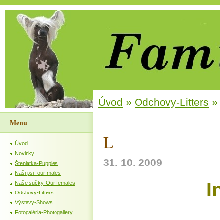
Úvod
»
Odchovy-Litters
Menu
L
Úvod
Novinky
31. 10. 2009
Šteniatka-Puppies
Naši psi- our males
I
Naše sučky-Our females
Odchovy-Litters
Výstavy-Shows
Fotogaléria-Photogallery