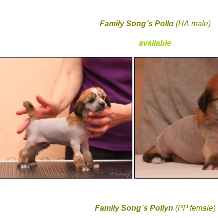
Family Song´s Pollo
(HA male)
available
Family Song´s Pollyn
(PP female)