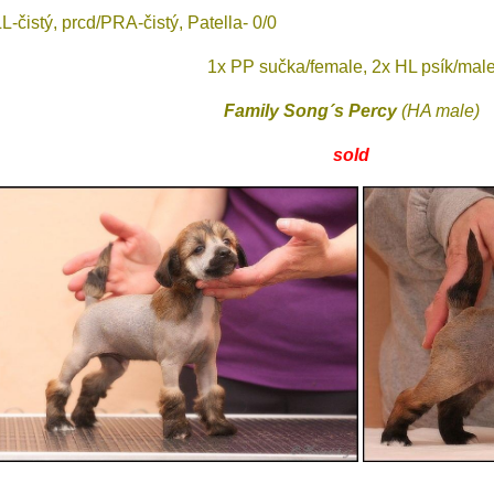
L-čistý, prcd/PRA-čistý, Patella- 0/0
1x PP sučka/female, 2x HL psík/mal
Family Song´s Percy
(HA male)
sold