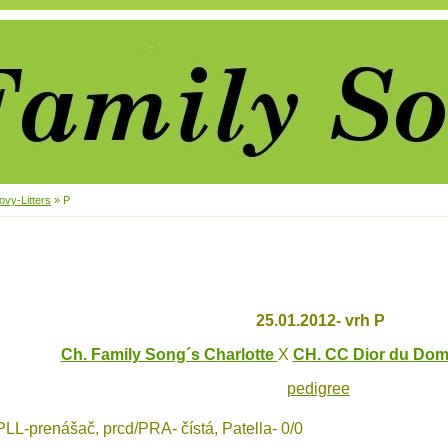
vy-Litters
»
P
25.01.2012- vrh P
Ch. Family Song´s Charlotte
X
CH. CC Dior du Domi
pedigree
PLL-prenášač, prcd/PRA- čístá, Patella- 0/0