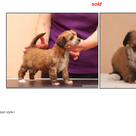
sold
pan style=