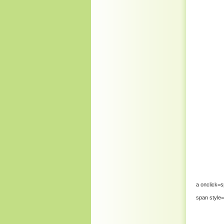
a onclick=s
span style=