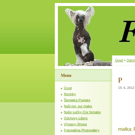
Úvod
»
Odcho
Menu
P
19. 6. 2012
Úvod
Novinky
Šteniatka-Puppies
Naši psi- our males
Naše sučky-Our females
Odchovy-Litters
Výstavy-Shows
matka: 
Fotogaléria-Photogallery