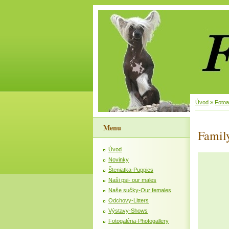
Úvod
»
Foto
Menu
Famil
Úvod
Novinky
Šteniatka-Puppies
Naši psi- our males
Naše sučky-Our females
Odchovy-Litters
Výstavy-Shows
Fotogaléria-Photogallery