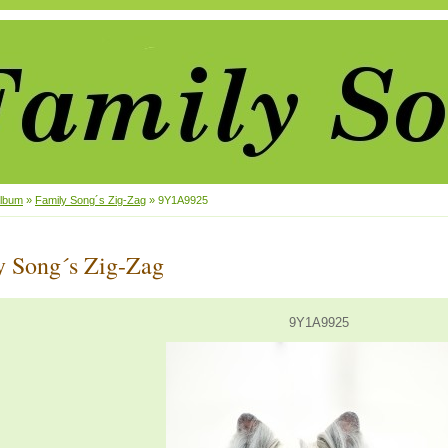
album
»
Family Song´s Zig-Zag
»
9Y1A9925
y Song´s Zig-Zag
9Y1A9925