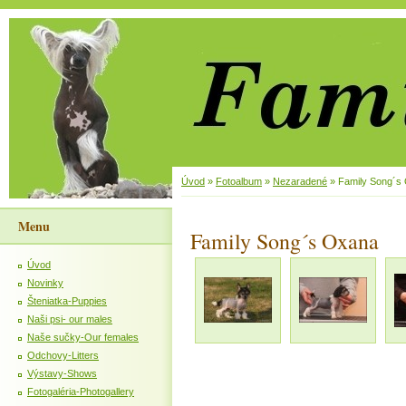
Úvod
»
Fotoalbum
»
Nezaradené
»
Family Song´s
Menu
Family Song´s Oxana
Úvod
Novinky
Šteniatka-Puppies
Naši psi- our males
Naše sučky-Our females
Odchovy-Litters
Výstavy-Shows
Fotogaléria-Photogallery