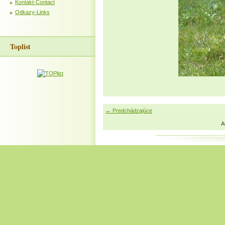
Kontakt-Contact
Odkazy-Links
Toplist
← Predchádzajúce
A