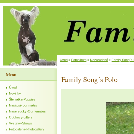
Úvod
»
Fotoalbum
»
Nezaradené
»
Family Song´s 
Menu
Family Song´s Polo
Úvod
Novinky
Šteniatka-Puppies
Naši psi- our males
Naše sučky-Our females
Odchovy-Litters
Výstavy-Shows
Fotogaléria-Photogallery