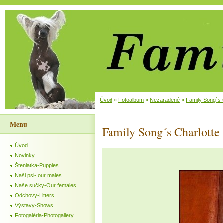
Úvod
»
Fotoalbum
»
Nezaradené
»
Family Song´s 
Menu
Family Song´s Charlotte
Úvod
Novinky
Šteniatka-Puppies
Naši psi- our males
Naše sučky-Our females
Odchovy-Litters
Výstavy-Shows
Fotogaléria-Photogallery