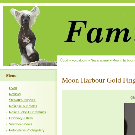
Úvod
»
Fotoalbum
»
Nezaradené
»
Moon Harbour 
Menu
Moon Harbour Gold Fing
Úvod
Novinky
ga
Šteniatka-Puppies
Naši psi- our males
Naše sučky-Our females
Odchovy-Litters
Výstavy-Shows
Fotogaléria-Photogallery