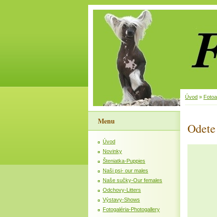
Úvod
»
Foto
Menu
Odete
Úvod
Novinky
Šteniatka-Puppies
Naši psi- our males
Naše sučky-Our females
Odchovy-Litters
Výstavy-Shows
Fotogaléria-Photogallery