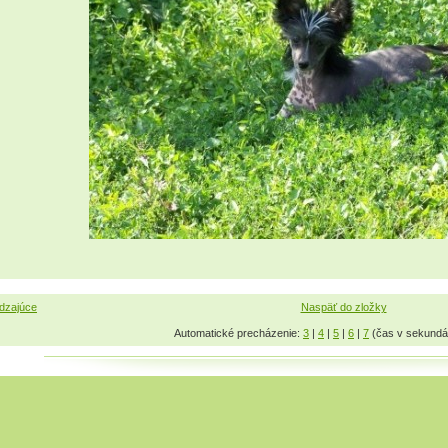
dzajúce
Naspäť do zložky
Automatické precházenie:
3
|
4
|
5
|
6
|
7
(čas v sekundá