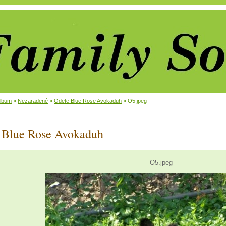
album
»
Nezaradené
»
Odete Blue Rose Avokaduh
»
O5.jpeg
 Blue Rose Avokaduh
O5.jpeg