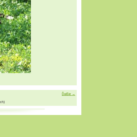
Ďalšie →
ch)