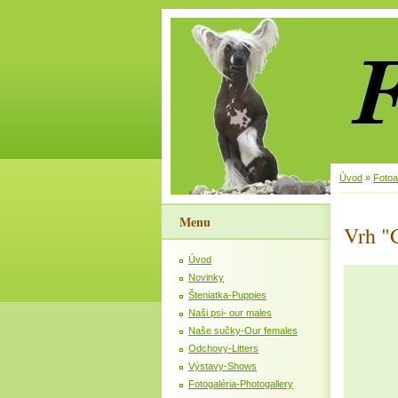
Úvod
»
Foto
Menu
Vrh "
Úvod
Novinky
Šteniatka-Puppies
Naši psi- our males
Naše sučky-Our females
Odchovy-Litters
Výstavy-Shows
Fotogaléria-Photogallery