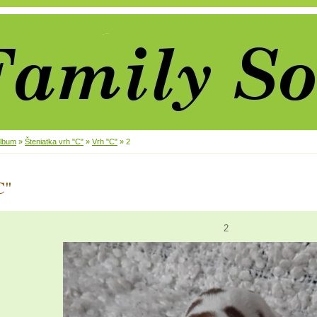
album
»
Šteniatka vrh "C"
»
Vrh "C"
»
2
C"
2