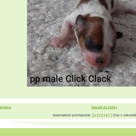
dzajúce
Naspäť do zložky
Automatické precházenie:
3
|
4
|
5
|
6
|
7
(čas v sekundá