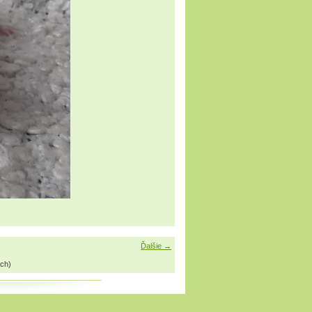
Ďalšie →
ch)