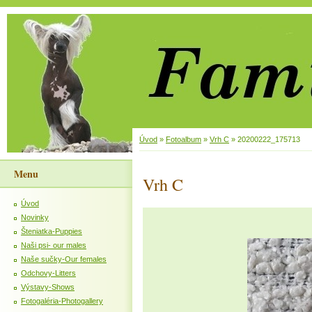
Úvod
»
Fotoalbum
»
Vrh C
»
20200222_175713
Menu
Vrh C
Úvod
Novinky
Šteniatka-Puppies
Naši psi- our males
Naše sučky-Our females
Odchovy-Litters
Výstavy-Shows
Fotogaléria-Photogallery