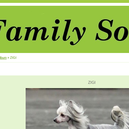
album
»
ZIGI
ZIGI