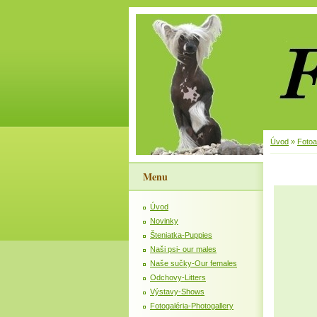
Úvod
»
Foto
Menu
Úvod
Novinky
Šteniatka-Puppies
Naši psi- our males
Naše sučky-Our females
Odchovy-Litters
Výstavy-Shows
Fotogaléria-Photogallery