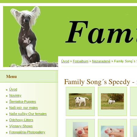
Úvod
»
Fotoalbum
»
Nezaradené
»
Family Song´s 
Menu
Family Song´s Speedy -
Úvod
Novinky
Šteniatka-Puppies
Naši psi- our males
Naše sučky-Our females
Odchovy-Litters
Výstavy-Shows
Fotogaléria-Photogallery