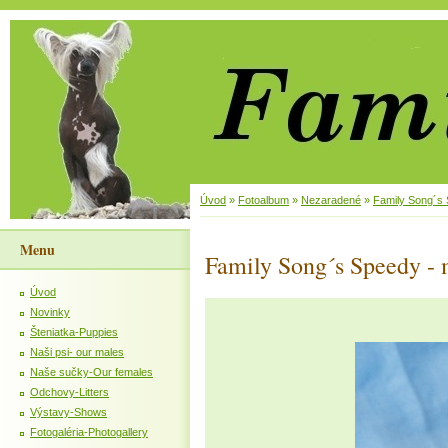
Úvod
»
Fotoalbum
»
Nezaradené
»
Family Song´s 
Menu
Family Song´s Speedy - 
Úvod
Novinky
Šteniatka-Puppies
Naši psi- our males
Naše sučky-Our females
Odchovy-Litters
Výstavy-Shows
Fotogaléria-Photogallery