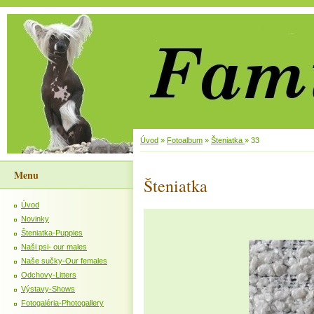
Úvod
»
Fotoalbum
»
Šteniatka
»
33
Menu
Šteniatka
Úvod
Novinky
Šteniatka-Puppies
Naši psi- our males
Naše sučky-Our females
Odchovy-Litters
Výstavy-Shows
Fotogaléria-Photogallery