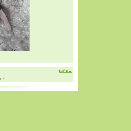
Ďalšie →
ch)